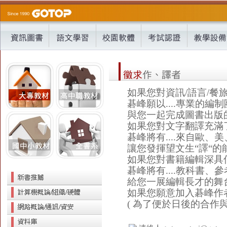
如果您對資訊/語言/餐
碁峰願以....專業的編
與您一起完成圖書出版
如果您對文字翻譯充滿
碁峰將有....來自歐
讓您發揮望文生“譯“的
如果您對書籍編輯深具
碁峰將有....教科書
給您一展編輯長才的舞
如果您願意加入碁峰作
( 為了便於日後的合作