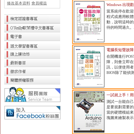
修改基本資料
會員權益
Windows 
當系統停在歡迎
程式或應用軟體
動，說明這時的
待的時間過久。
電腦長短聲故障
在開機進行PO
障，則會立即在
訊，以便使用者
BIOS除了能
一試就上手！用A
測試一台能自己
是要規劃需要的
當的硬體模組來
塊圖來繪製表示