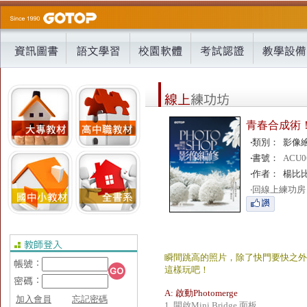
青春合成術！
‧
類別：
影像
‧
書號：
ACU0
‧
作者：
楊比
‧
回線上練功房
瞬間跳高的照片，除了快門要快之外
這樣玩吧！
A: 啟動Photomerge
加入會員
忘記密碼
1. 開啟Mini Bridge 面板