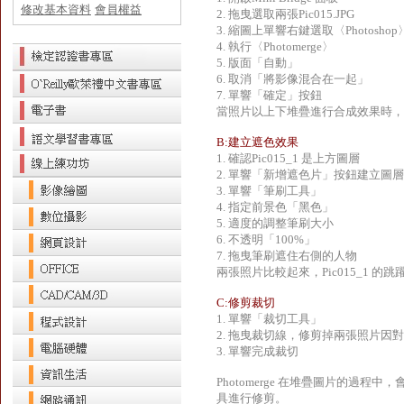
修改基本資料
會員權益
2. 拖曳選取兩張Pic015.JPG
3. 縮圖上單響右鍵選取〈Photoshop
4. 執行〈Photomerge〉
5. 版面「自動」
6. 取消「將影像混合在一起」
7. 單響「確定」按鈕
當照片以上下堆疊進行合成效果時，
B:建立遮色效果
1. 確認Pic015_1 是上方圖層
2. 單響「新增遮色片」按鈕建立圖
3. 單響「筆刷工具」
4. 指定前景色「黑色」
5. 適度的調整筆刷大小
6. 不透明「100%」
7. 拖曳筆刷遮住右側的人物
兩張照片比較起來，Pic015_1
C:修剪裁切
1. 單響「裁切工具」
2. 拖曳裁切線，修剪掉兩張照片因
3. 單響完成裁切
Photomerge 在堆疊圖片的
具進行修剪。