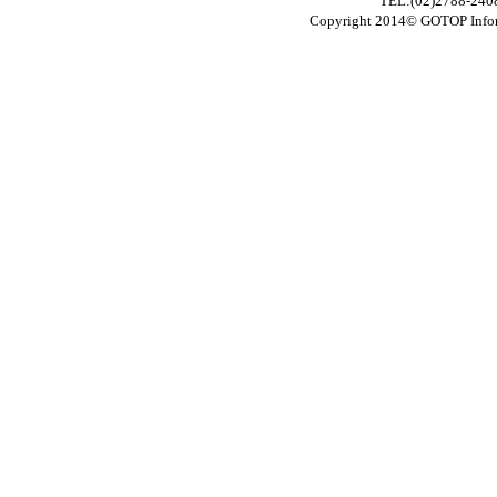
TEL:(02)2788-24
Copyright 2014© GOTOP In