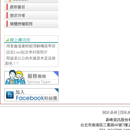
‧用童趣漫畫輕鬆理解機器學習
‧設定Line貼文串封面照片
‧聖誕老公公的衣服原本是這個
顏色！?
關於碁峰
│
隱私
碁峰資訊股份有限公
台北市南港區三重路66號7樓之6 / 7F.-6