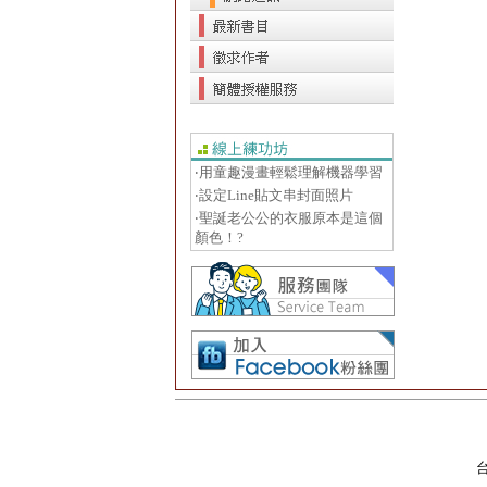
‧用童趣漫畫輕鬆理解機器學習
‧設定Line貼文串封面照片
‧聖誕老公公的衣服原本是這個
顏色！?
台