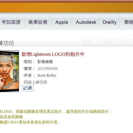
新增Lightroom LOGO到相片中
‧
類別：
影像繪圖
‧
書號：
ACU066400
‧
作者：
Scott Kelby
‧
回線上練功房
將LOGO、插畫或圖像新增至產品相片，處理過程共分成兩個部分：
縮放及放置圖像
飾讓LOGO 看似本來就在原相片裡。