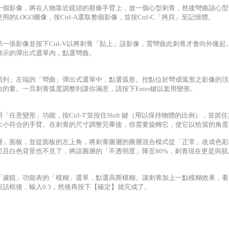
一個影像，將在人物靠近鏡頭的那條手臂上，放一個心型刺青，然後彎曲該心型
用的LOGO圖像，按Ctrl-A選取整個影像，並按Ctrl-C「拷貝」至記憶體。
一張影像並按下Ctrl-V以將刺青「貼上」該影像，需彎曲此刺青才會向外隆起。
顯示的彈出式選單內，點選彎曲。
項列」左端的「彎曲」彈出式選單中，點選弧形。控點位於彎成弧形之影像的頂
曲的量。一旦刺青弧度調整到讓你滿意，請按下Enter鍵以套用變形。
「任意變形」功能，按Ctrl-T'並按住Shift 鍵（用以保持物體的比例），
大小符合的手臂。在刺青的尺寸調整完畢後，你需要旋轉它，使它以恰當的角度
層」面板，並從面板的左上角，將刺青圖層的圖層混合模式從「正常」改成色彩
而且白色背景也不見了，將該圖層的「不透明度」降至80%，刺青現在更是與
「濾鏡」功能表的「模糊」選單，點選高斯模糊。讓刺青加上一點模糊效果，看
對話框後，輸入0.3，然後再按下【確定】就完成了。