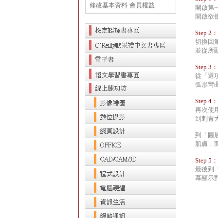
修改基本資料
會員權益
開啟第
開啟欲使
Step 2：
切換回第
並從所
Step 3：
從「選
弧形彎
Step 4：
再次使用
到刺青
到「圖
肌膚，
Step 5：
最後到
幕顯示