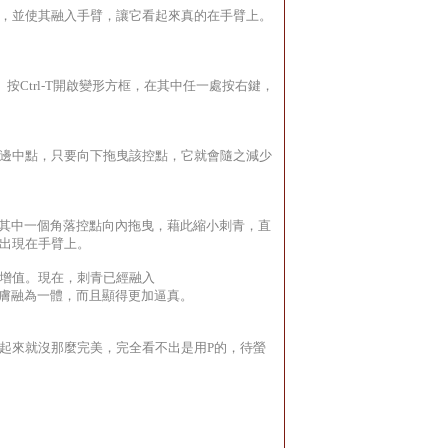
，並使其融入手臂，讓它看起來真的在手臂上。
按Ctrl-T開啟變形方框，在其中任一處按右鍵，
邊中點，只要向下拖曳該控點，它就會隨之減少
並抓住其中一個角落控點向內拖曳，藉此縮小刺青，直
出現在手臂上。
增值。現在，刺青已經融入
肌膚融為一體，而且顯得更加逼真。
起來就沒那麼完美，完全看不出是用P的，待螢