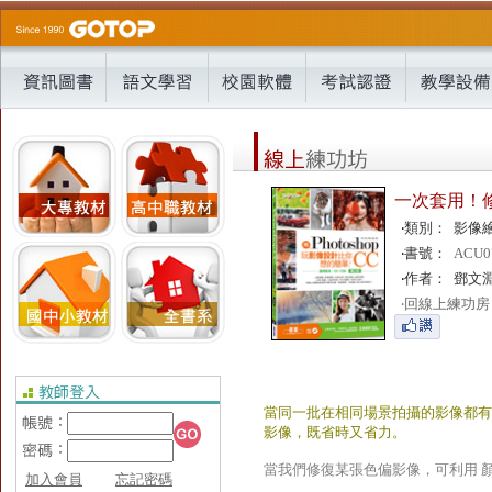
一次套用！
‧
類別：
影像
‧
書號：
ACU0
‧
作者：
鄧文淵
‧
回線上練功房
當同一批在相同場景拍攝的影像都有
影像，既省時又省力。
當我們修復某張色偏影像，可利用 
加入會員
忘記密碼