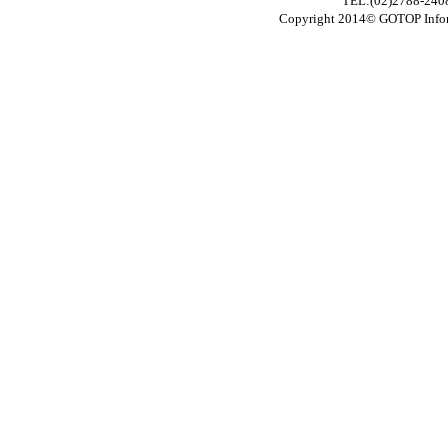
TEL:(02)2788-24
Copyright 2014© GOTOP In