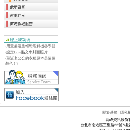
‧用童趣漫畫輕鬆理解機器學習
‧設定Line貼文串封面照片
‧聖誕老公公的衣服原本是這個
顏色！?
關於碁峰
│
隱私
碁峰資訊股份有限公
台北市南港區三重路66號7樓之6 / 7F.-6