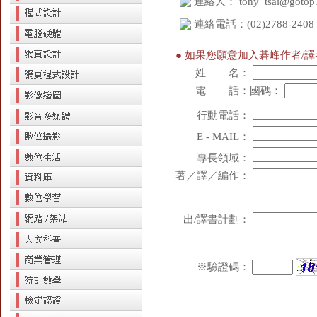
連絡人：
tony_tsai@gotop
連絡電話：(02)2788-2408
● 如果您願意加入碁峰作者/
姓 名：
電 話：
國碼：
行動電話：
E - MAIL：
專長領域：
著／譯／編作：
出/譯書計劃：
※驗證碼：