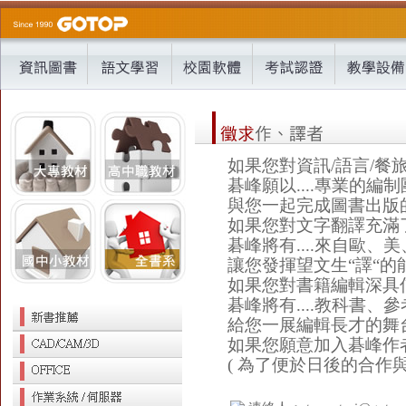
如果您對資訊/語言/餐
碁峰願以....專業的編
與您一起完成圖書出版
如果您對文字翻譯充滿
碁峰將有....來自歐
讓您發揮望文生“譯“的
如果您對書籍編輯深具
碁峰將有....教科書
給您一展編輯長才的舞
如果您願意加入碁峰作
( 為了便於日後的合作